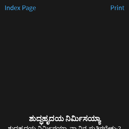
ಶುದ್ಧಹೃದಯ
Index Page
Print
ನಿರ್ಮಿಸಯ್ಯಾ
ಶುದ್ಧಹೃದಯ
ನಿರ್ಮಿಸಯ್ಯಾ
ನಾ
ನಿನ್ನ
ಸ್ತುತಿಸಬೇಕು-2
ಯೇಸುವೆ..
ಯೇಸುವೆ..
ಶುದ್ಧಹೃದಯ ನಿರ್ಮಿಸಯ್ಯಾ
ನಿನ್ನನ್ನೆ