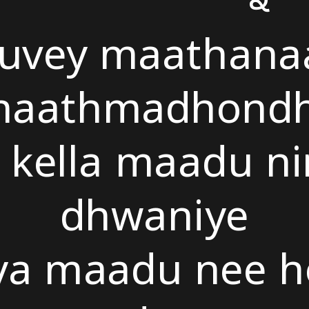
suvey maathana
naathmadhondh
kella maadu ni
dhwaniye
ya maadu nee h