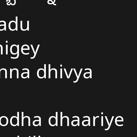
adu
igey
nna dhivya
odha dhaariye