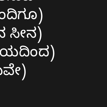
ಂದಿಗೂ)
ನ ಸೀನ)
ರದಯದಿಂದ)
ುವೇ)