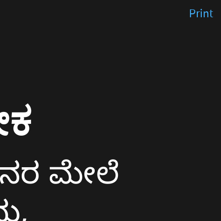
Print
ೇಕ
ಜನರ ಮೇಲೆ
ು,