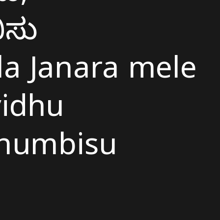
ಬಿಸು
la Janara mele
vidhu
thumbisu