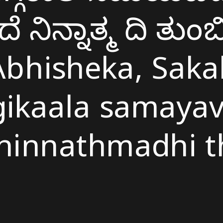
ೆ ನಿನ್ನಾತ್ಮ ದಿ ತುಂ
bhisheka, Saka
ikaala samaya
ninnathmadhi 